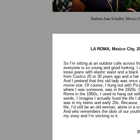
Barbara Joan Schaffer, México 
LA ROMA, Mexico City, 2
So I’m sitting at an outdoor cafe across f
everyone is so young and good looking. I
loose jeans with elastic waist and a blac
from Costco 20 or 30 years ago and a hat 
And I pretend that this old lady was once
movie star. Of course, I hung out with Pic
where I was someone, was in the 1920s. 
Rome in the 1950s, I used to hang out with 
words, I imagine I actually lived the life I
was in my teens and early 20s. Because, if
life, I’d still be an old woman, alone in a 
And who remembers the idols of our youth
my story and I’m sticking to it.
B