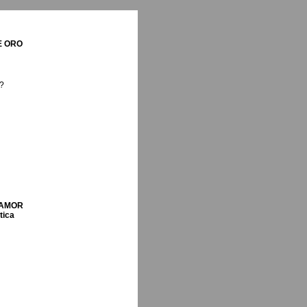
E ORO
o?
 AMOR
tica