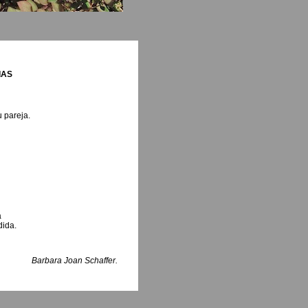
IAS
 pareja.
a
dida.
Barbara Joan Schaffer.