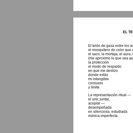
EL T
El telón de gasa entre los a
el mosquitero de color que d
el saco, la mortaja, el aura, 
(me aproximo lo que sea qu
la protección
el modo de respaldo
en que me deslizo
donde estás
mi intangible
consuelo
y límite.
La representación ritual —
el unir, juntar,
acoplar —
desempeñada
en silenciosa, estudiada
mímica imperfecta.