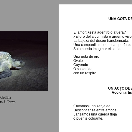
UNA GOTA D
El amor: ¿está adentro o afuera?
¿El oro del alquimista o argento viv
La bajeza del deseo transformada.
Una campanilla de tono tan perfecto
Solo puedo imaginar el sonido.
Una gota de oro
Ovulo
Cayendo
O sostenido
con un respiro.
UN ACTO DE
Acción artís
 Golfina
to J. Torres
Cavamos una zanja de
Desconfianza entre ambos,
Lanzamos una cuerda floja
o puente colgante.