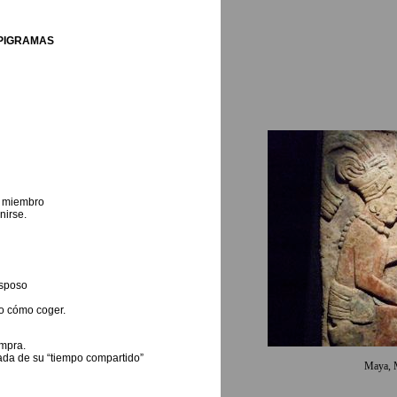
PIGRAMAS
n miembro
nirse.
esposo
do cómo coger.
ompra.
ada de su “tiempo compartido”
Maya, 