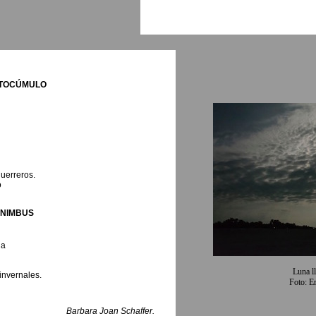
TOCÚMULO
uerreros.
o
NIMBUS
ña
Luna ll
invernales.
Foto: Er
Barbara Joan Schaffer.