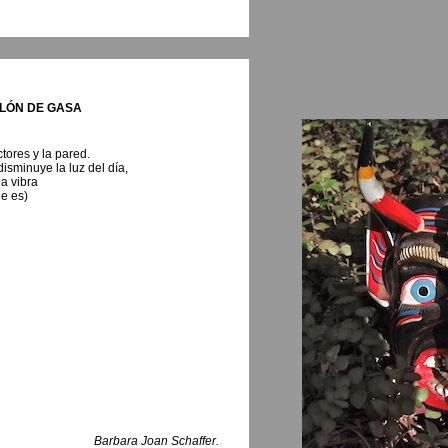
ELÓN DE GASA
ctores y la pared.
isminuye la luz del día,
la vibra
e es)
Barbara Joan Schaffer.