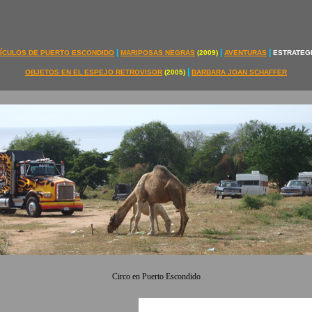
|
|
|
ÍCULOS DE PUERTO ESCONDIDO
MARIPOSAS NEGRAS
(2009)
AVENTURAS
ESTRATEG
|
OBJETOS EN EL ESPEJO RETROVISOR
(2005)
BARBARA JOAN SCHAFFER
Circo en Puerto Escondido