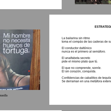
ESTRATEG
La bailarina sin ritmo
toma el compás de las caderas de su
El conductor daltónico
nunca es el primero al semáforo.
El analfabeta secreto
pide el mismo plato que tú.
El que no comprende, sonríe.
El sin corazón, conquista.
Confidencias de caballitos de tequil
Se derraman en una metáfora exten
tanilla