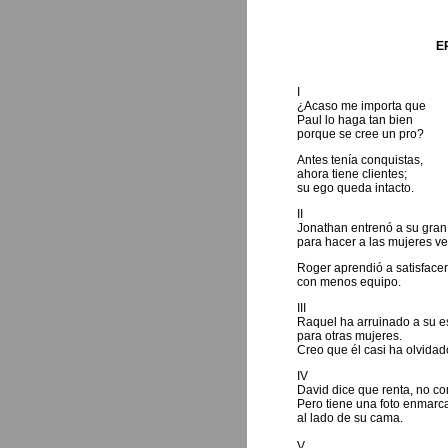
E
I
¿Acaso me importa que
Paul lo haga tan bien
porque se cree un pro?
Antes tenía conquistas,
ahora tiene clientes;
su ego queda intacto.
II
Jonathan entrenó a su gra
para hacer a las mujeres ve
Roger aprendió a satisfacer
con menos equipo.
III
Raquel ha arruinado a su 
para otras mujeres.
Creo que él casi ha olvida
IV
David dice que renta, no c
Pero tiene una foto enmarc
al lado de su cama.
V