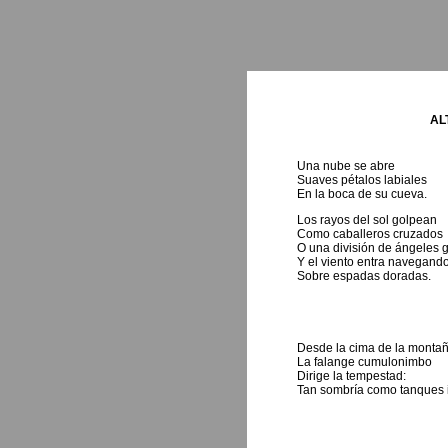
AL
Una nube se abre
Suaves pétalos labiales
En la boca de su cueva.
Los rayos del sol golpean
Como caballeros cruzados
O una división de ángeles g
Y el viento entra navegand
Sobre espadas doradas.
Desde la cima de la monta
La falange cumulonimbo
Dirige la tempestad:
Tan sombría como tanques 