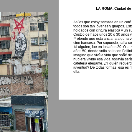
LA ROMA, Ciudad de 
Así es que estoy sentada en un café al
todos son tan jóvenes y guapos. Est
holgados con cintura elástica y un 
Costco de hace unos 20 o 30 años y
Pretendo que esta anciana alguna ve
cine francesa. Por supuesto, salía c
fui alguien, fue en los años 20. O t
años 50, donde solía salir con Fellin
imagino que viví la vida que soñé de
hubiera vivido esa vida, todavía ser
cafetería elegante. ¿Y quién recuerd
juventud? De todas formas, esa es mi
ella.