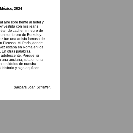
México, 2024
 aire libre frente al hotel y
oy vestida con mis jeans
suéter de cachemir negro de
 un sombrero de Berkeley.
z fue una artista famosa de
on Picasso. Mi París, donde
al vez estaba en Roma en los
i. En otras palabras,
 adolescente. Porque, si
ía una anciana, sola en una
a los ídolos de nuestra
 historia y sigo aquí con
Barbara Joan Schaffer.