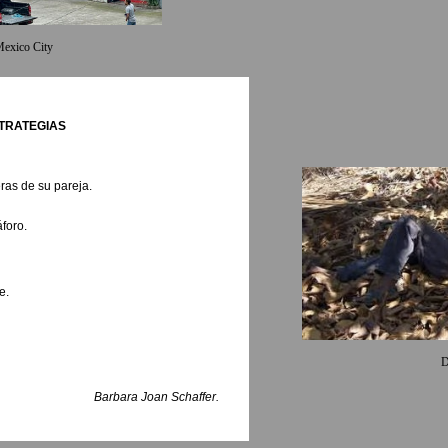
exico City
TRATEGIAS
ras de su pareja.
foro.
e.
D
Barbara Joan Schaffer.