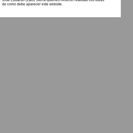
José Eduardo (Lalo) Sierra quienes hicieron realidad mis ideas
de como debe aparecer este website.