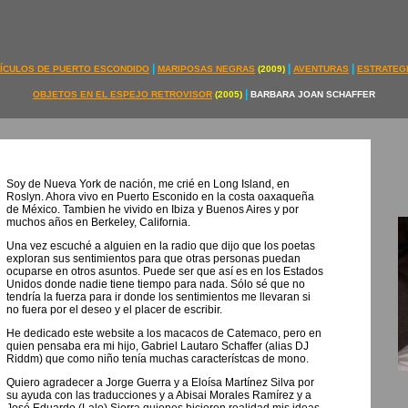
|
|
|
ÍCULOS DE PUERTO ESCONDIDO
MARIPOSAS NEGRAS
(2009)
AVENTURAS
ESTRATEG
|
OBJETOS EN EL ESPEJO RETROVISOR
(2005)
BARBARA JOAN SCHAFFER
Soy de Nueva York de nación, me crié en Long Island, en
Roslyn. Ahora vivo en Puerto Esconido en la costa oaxaqueña
de México. Tambien he vivido en Ibiza y Buenos Aires y por
muchos años en Berkeley, California.
Una vez escuché a alguien en la radio que dijo que los poetas
exploran sus sentimientos para que otras personas puedan
ocuparse en otros asuntos. Puede ser que así es en los Estados
Unidos donde nadie tiene tiempo para nada. Sólo sé que no
tendría la fuerza para ir donde los sentimientos me llevaran si
no fuera por el deseo y el placer de escribir.
He dedicado este website a los macacos de Catemaco, pero en
quien pensaba era mi hijo, Gabriel Lautaro Schaffer (alias DJ
Riddm) que como niño tenía muchas característcas de mono.
Quiero agradecer a Jorge Guerra y a Eloísa Martínez Silva por
su ayuda con las traducciones y a Abisai Morales Ramírez y a