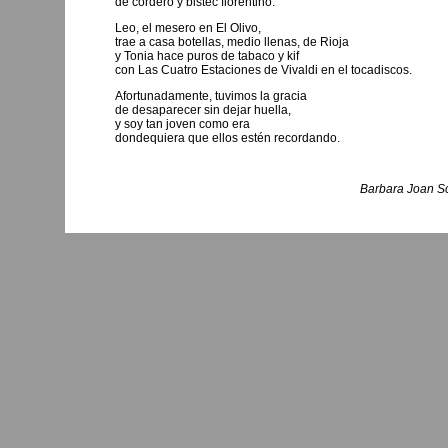
de cordero y bistec florentino.
Leo, el mesero en El Olivo,
trae a casa botellas, medio llenas, de Rioja
y Tonia hace puros de tabaco y kif
con Las Cuatro Estaciones de Vivaldi en el tocadiscos.
Afortunadamente, tuvimos la gracia
de desaparecer sin dejar huella,
y soy tan joven como era
dondequiera que ellos estén recordando.
Barbara Joan Sc