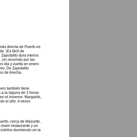
más directa de Puerto es
e. (Es fácil de
a Zapotalito dura menos
 Un recorrido por las
s ida y vuelta en enero
ivo. De Zapotalito
no de brecha.
pero también tiene
 a la laguna de 3 horas
n el invierno. Margarito,
do el año. A veces
uerto, cerca de Mazunte,
n buen restaurante y un
codrilos durmiendo en la