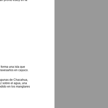
an pronto estoy en la
 forma una isla que
ravesarlos en cayuco.
s lagunas de Chacahua,
uz sobre el agua, una
ndido en los manglares