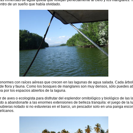
s inmensas de agua quieta que reflejan perfectamente al cielo y los manglares. T
entro de un sueño que había olvidado.
enormes con raíces aéreas que crecen en las lagunas de agua salada. Cada árbol
 de flora y fauna. Como los bosques de manglares son muy densos, sólo puedes at
eva por los espacios abiertos de la laguna.
r de aves o ecologista para disfrutar del esplendor ornitológico y biológico de la
to a abandonarte a las enormes extensiones de belleza tranquila: el juego de la l
ubieras notado si no estuvieras en el barco, un pescador solo en una panga esco
elícanos.