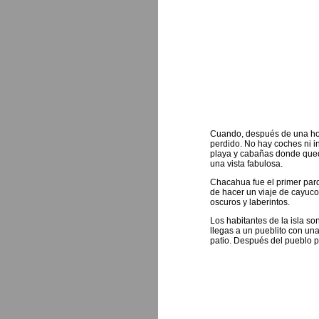
Cuando, después de una hora
perdido. No hay coches ni i
playa y cabañas donde queda
una vista fabulosa.
Chacahua fue el primer parq
de hacer un viaje de cayuco 
oscuros y laberintos.
Los habitantes de la isla so
llegas a un pueblito con una
patio. Después del pueblo p