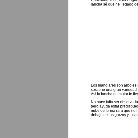
Chacahua, a aquellas laguna
lancha sé que he llegado d
Los manglares son árboles 
sostiene una gran variedad
Así la lancha de motor te ll
No hace falta ser observado
pero ayuda estar predispues
nube de forma rara que no h
debajo de las garzas y los p