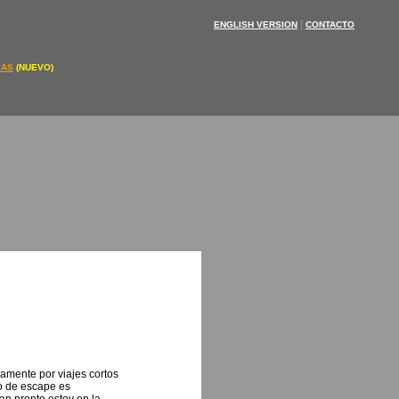
|
ENGLISH VERSION
CONTACTO
IAS
(NUEVO)
lamente por viajes cortos
to de escape es