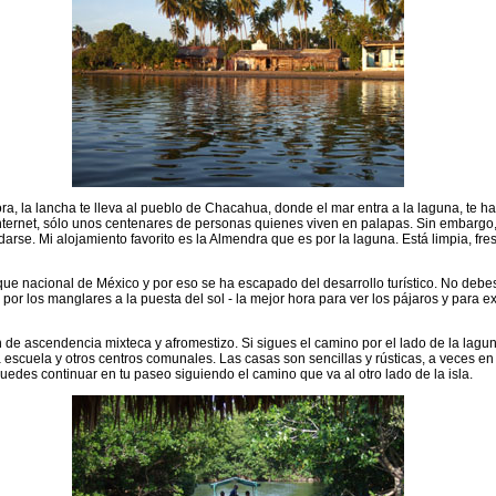
, la lancha te lleva al pueblo de Chacahua, donde el mar entra a la laguna, te h
nternet, sólo unos centenares de personas quienes viven en palapas. Sin embargo,
rse. Mi alojamiento favorito es la Almendra que es por la laguna. Está limpia, fr
ue nacional de México y por eso se ha escapado del desarrollo turístico. No debe
por los manglares a la puesta del sol - la mejor hora para ver los pájaros y para 
n de ascendencia mixteca y afromestizo. Si sigues el camino por el lado de la lagu
 escuela y otros centros comunales. Las casas son sencillas y rústicas, a veces en
uedes continuar en tu paseo siguiendo el camino que va al otro lado de la isla.