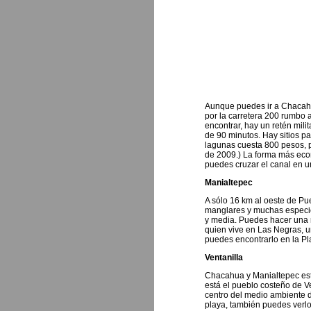
Aunque puedes ir a Chacahua
por la carretera 200 rumbo 
encontrar, hay un retén mil
de 90 minutos. Hay sitios pa
lagunas cuesta 800 pesos, 
de 2009.) La forma más econ
puedes cruzar el canal en u
Manialtepec
A sólo 16 km al oeste de Pu
manglares y muchas especies
y media. Puedes hacer una r
quien vive en Las Negras, u
puedes encontrarlo en la Pla
Ventanilla
Chacahua y Manialtepec está
está el pueblo costeño de V
centro del medio ambiente 
playa, también puedes verlos