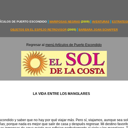
|
|
|
ÍCULOS DE PUERTO ESCONDIDO
MARIPOSAS NEGRAS
(2009)
AVENTURAS
ESTRATEG
|
OBJETOS EN EL ESPEJO RETROVISOR
(2005)
BARBARA JOAN SCHAFFER
Regresar al
menú Artículos de Puerto Escondido
LA VIDA ENTRE LOS MANGLARES
Escondido y saber que no hay por qué viajar más. Pero sí, viajamos, aunque sea so
añas; porque nada es mejor que salir de casa y después regresar. Mi destino favori