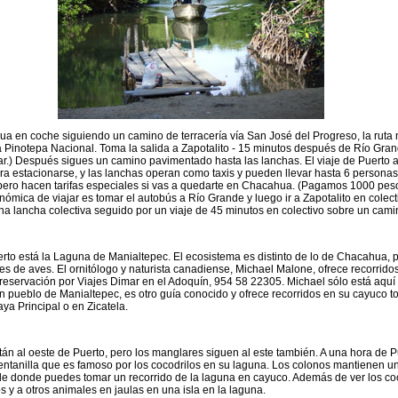
 en coche siguiendo un camino de terracería vía San José del Progreso, la ruta 
a Pinotepa Nacional. Toma la salida a Zapotalito - 15 minutos después de Río Grand
itar.) Después sigues un camino pavimentado hasta las lanchas. El viaje de Puerto 
ra estacionarse, y las lanchas operan como taxis y pueden llevar hasta 6 personas.
pero hacen tarifas especiales si vas a quedarte en Chacahua. (Pagamos 1000 peso
ómica de viajar es tomar el autobús a Río Grande y luego ir a Zapotalito en colect
na lancha colectiva seguido por un viaje de 45 minutos en colectivo sobre un cami
erto está la Laguna de Manialtepec. El ecosistema es distinto de lo de Chacahua, 
 de aves. El ornitólogo y naturista canadiense, Michael Malone, ofrece recorridos
eservación por Viajes Dimar en el Adoquín, 954 58 22305. Michael sólo está aquí e
n pueblo de Manialtepec, es otro guía conocido y ofrece recorridos en su cayuco to
ya Principal o en Zicatela.
n al oeste de Puerto, pero los manglares siguen al este también. A una hora de P
entanilla que es famoso por los cocodrilos en su laguna. Los colonos mantienen u
de donde puedes tomar un recorrido de la laguna en cayuco. Además de ver los co
 y a otros animales en jaulas en una isla en la laguna.