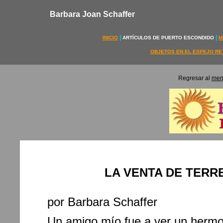
Barbara Joan Schaffer
|
|
INICIO
ARTÍCULOS DE PUERTO ESCONDIDO
M
OBJETOS EN EL ESPEJO R
Regresar al
men
LA VENTA DE TERR
por Barbara Schaffer
Un amigo mío fue a ver un hermos