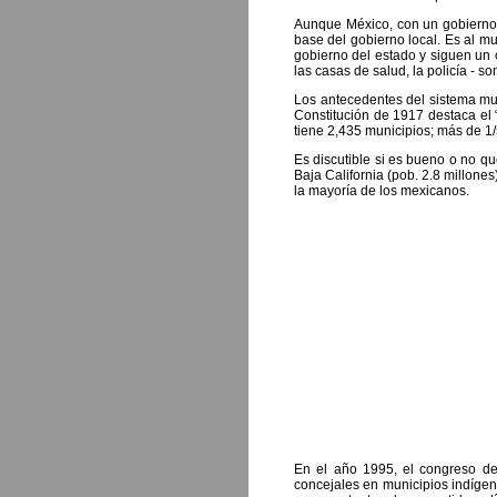
Aunque México, con un gobierno fe
base del gobierno local. Es al m
gobierno del estado y siguen un 
las casas de salud, la policía - 
Los antecedentes del sistema mun
Constitución de 1917 destaca el “
tiene 2,435 municipios; más de 1/
Es discutible si es bueno o no q
Baja California (pob. 2.8 millone
la mayoría de los mexicanos.
En el año 1995, el congreso de
concejales en municipios indígen