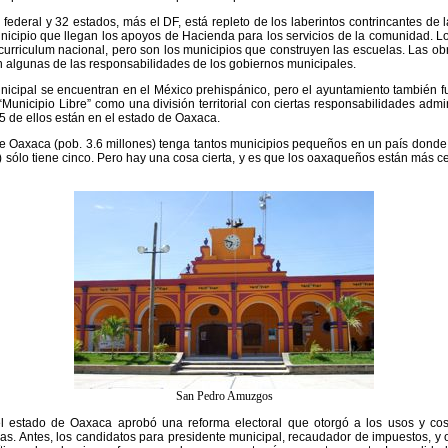
deral y 32 estados, más el DF, está repleto de los laberintos contrincantes de l
unicipio que llegan los apoyos de Hacienda para los servicios de la comunidad. L
curriculum nacional, pero son los municipios que construyen las escuelas. Las obr
son algunas de las responsabilidades de los gobiernos municipales.
icipal se encuentran en el México prehispánico, pero el ayuntamiento también fue
Municipio Libre” como una división territorial con ciertas responsabilidades adm
5 de ellos están en el estado de Oaxaca.
ue Oaxaca (pob. 3.6 millones) tenga tantos municipios pequeños en un país donde
s) sólo tiene cinco. Pero hay una cosa cierta, y es que los oaxaqueños están más 
San Pedro Amuzgos
l estado de Oaxaca aprobó una reforma electoral que otorgó a los usos y c
as. Antes, los candidatos para presidente municipal, recaudador de impuestos, y o