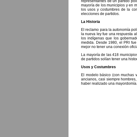
representantes de un partido polí
mayoría de los municipios y en mu
los usos y costumbres de la co
elecciones de partidos.
La Historia
El reclamo para la autonomía pol
la nueva ley fue una respuesta a
los indígenas que los gobernad
medida. Desde 1980, el PRI fue 
mejor no tener una conexión ofici
La mayoría de las 418 municipios
de partidos solían tener una histo
Usos y Costumbres
El modelo básico (con muchas va
ancianos, casi siempre hombres, 
haber realizado una mayordomía