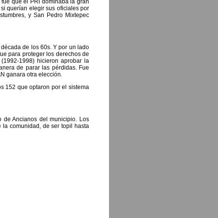
ad fue que el PRI dominaba la gran
i querían elegir sus oficiales por
ostumbres, y San Pedro Mixtepec
 década de los 60s. Y por un lado
fue para proteger los derechos de
(1992-1998) hicieron aprobar la
anera de parar las pérdidas. Fue
AN ganara otra elección.
os 152 que optaron por el sistema
o de Ancianos del municipio. Los
 la comunidad, de ser topil hasta