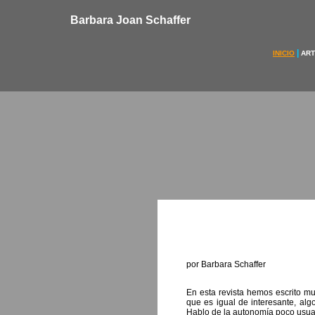
Barbara Joan Schaffer
|
INICIO
ART
por Barbara Schaffer
En esta revista hemos escrito mu
que es igual de interesante, alg
Hablo de la autonomía poco usual