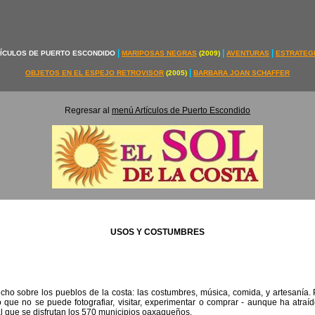
|
|
|
ÍCULOS DE PUERTO ESCONDIDO
MARIPOSAS NEGRAS
(2009)
AVENTURAS
ESTRATEG
|
OBJETOS EN EL ESPEJO RETROVISOR
(2005)
BARBARA JOAN SCHAFFER
Regresar al
menú Artículos de Puerto Escondido
USOS Y COSTUMBRES
cho sobre los pueblos de la costa: las costumbres, música, comida, y artesanía
o que no se puede fotografiar, visitar, experimentar o comprar - aunque ha atraíd
 que se disfrutan los 570 municipios oaxaqueños.