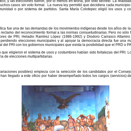
tico, y las elecciones fueron, por lo menos en teoría, por voto secreto. La realid
chos casos sin voto formal. La nueva ley permitió que decidiera cada municipio s
munidad o por sistema de partidos. Santa María Colotepec eligió los usos y c
ítica fue una de las demandas de los movimientos indígenas desde los años de la
l reclamo del reconocimiento formal a las normas consuetudinarias. Pero no sólo 
ores de PRI, Heladio Ramírez López (1986-1992) y Diodoro Carrasco Altamiro 
perdiendo elecciones municipales y al apoyar la democracia directa fue una m
al del PRI con los gobiernos municipales que exista la posibilidad que el PRD o P
 que eligieron el sistema de usos y costumbres habían sido fortalezas del PRI. L
ria de elecciones multipartidarias.
riaciones posibles) empieza con la selección de los candidatos por el Consej
han llegado a este oficio por haber desempeñado todos los cargos (servicios) de
.